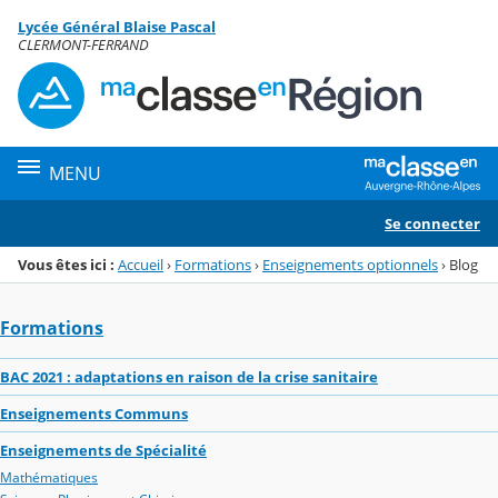
Panneau de gestion des cookies
Lycée Général Blaise Pascal
Menu de la rubrique
Contenu
CLERMONT-FERRAND
MENU
Se connecter
Vous êtes ici :
Accueil
›
Formations
›
Enseignements optionnels
›
Blog
Formations
BAC 2021 : adaptations en raison de la crise sanitaire
Enseignements Communs
Enseignements de Spécialité
Mathématiques