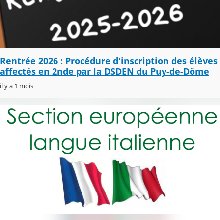
Rentrée 2026 : Procédure d'inscription des élèves
affectés en 2nde par la DSDEN du Puy-de-Dôme
il y a 1 mois