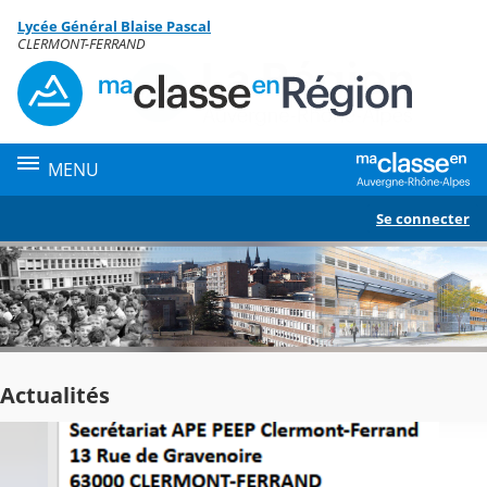
Panneau de gestion des cookies
Lycée Général Blaise Pascal
Contenu
CLERMONT-FERRAND
MENU
Se connecter
Actualités