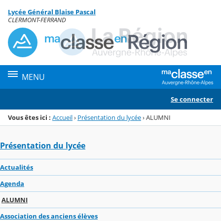
Panneau de gestion des cookies
Lycée Général Blaise Pascal
Menu de la rubrique
Contenu
CLERMONT-FERRAND
MENU
Se connecter
Vous êtes ici :
Accueil
›
Présentation du lycée
›
ALUMNI
Présentation du lycée
Actualités
Agenda
ALUMNI
Association des anciens élèves