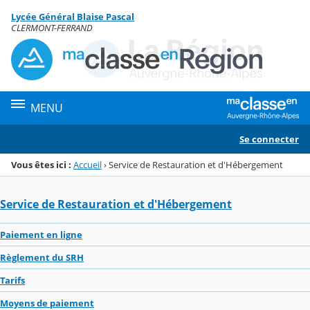
Panneau de gestion des cookies
Lycée Général Blaise Pascal
Menu de la rubrique
Contenu
CLERMONT-FERRAND
MENU
Se connecter
Vous êtes ici :
Accueil
›
Service de Restauration et d'Hébergement
Service de Restauration et d'Hébergement
Paiement en ligne
Règlement du SRH
Tarifs
Moyens de paiement