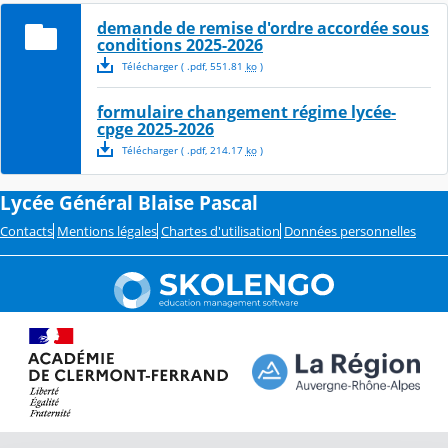
demande de remise d'ordre accordée sous
conditions 2025-2026
Télécharger
( .
pdf
,
551.81
ko
)
formulaire changement régime lycée-
cpge 2025-2026
Télécharger
( .
pdf
,
214.17
ko
)
Lycée Général Blaise Pascal
Contacts
Mentions légales
Chartes d'utilisation
Données personnelles