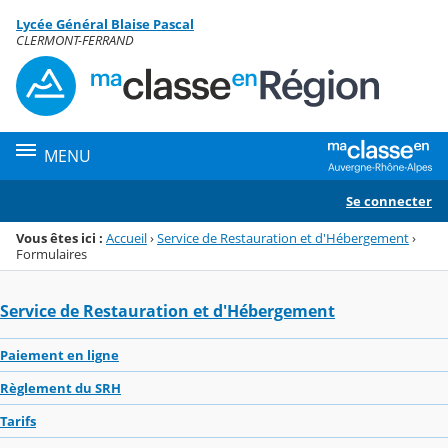
Panneau de gestion des cookies
Lycée Général Blaise Pascal
Menu de la rubrique
Contenu
CLERMONT-FERRAND
MENU
Se connecter
Vous êtes ici :
Accueil
›
Service de Restauration et d'Hébergement
›
Formulaires
Service de Restauration et d'Hébergement
Paiement en ligne
Règlement du SRH
Tarifs