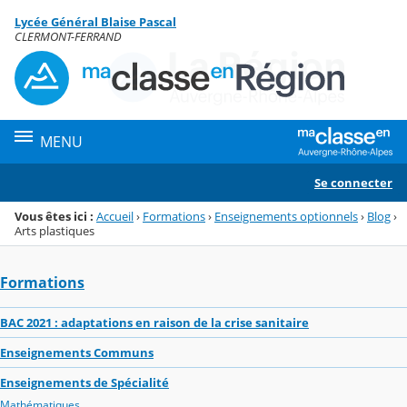
Panneau de gestion des cookies
Lycée Général Blaise Pascal
Menu de la rubrique
Contenu
CLERMONT-FERRAND
MENU
Se connecter
Vous êtes ici :
Accueil
›
Formations
›
Enseignements optionnels
›
Blog
›
Arts plastiques
Formations
BAC 2021 : adaptations en raison de la crise sanitaire
Enseignements Communs
Enseignements de Spécialité
Mathématiques