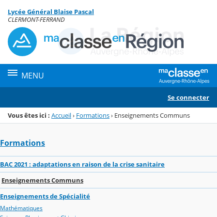
Panneau de gestion des cookies
Lycée Général Blaise Pascal
Menu de la rubrique
Contenu
CLERMONT-FERRAND
MENU
Se connecter
Vous êtes ici :
Accueil
›
Formations
›
Enseignements Communs
Formations
BAC 2021 : adaptations en raison de la crise sanitaire
Enseignements Communs
Enseignements de Spécialité
Mathématiques