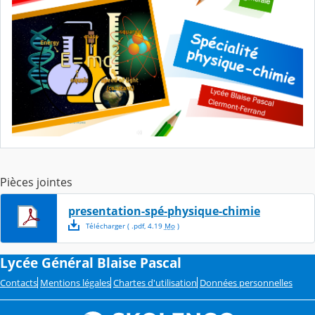
Pièces jointes
presentation-spé-physique-chimie
Télécharger
( .
pdf
,
4.19
Mo
)
Lycée Général Blaise Pascal
Contacts
Mentions légales
Chartes d'utilisation
Données personnelles