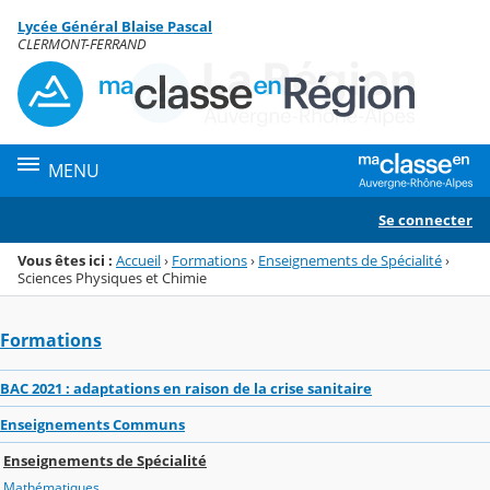
Panneau de gestion des cookies
Lycée Général Blaise Pascal
Menu de la rubrique
Contenu
CLERMONT-FERRAND
MENU
Se connecter
Vous êtes ici :
Accueil
›
Formations
›
Enseignements de Spécialité
›
Sciences Physiques et Chimie
Formations
BAC 2021 : adaptations en raison de la crise sanitaire
Enseignements Communs
Enseignements de Spécialité
Mathématiques