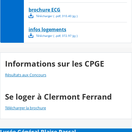
brochure ECG
Télécharger
( .
pdf
,
310.40
ko
)
infos logements
Télécharger
( .
pdf
,
372.97
ko
)
Informations sur les CPGE
Résultats aux Concours
Se loger à Clermont Ferrand
Télécharger la brochure
Lycée Général Blaise Pascal