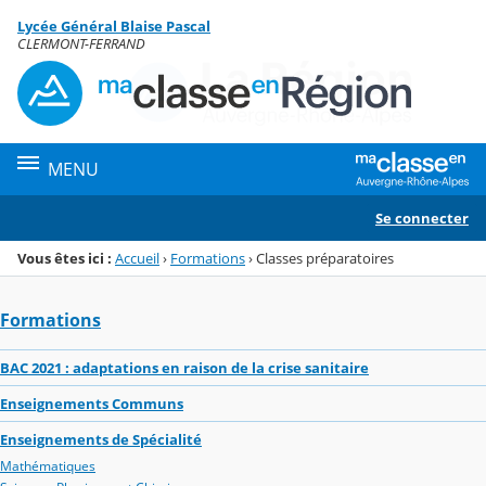
Panneau de gestion des cookies
Lycée Général Blaise Pascal
Menu de la rubrique
Contenu
CLERMONT-FERRAND
MENU
Se connecter
Vous êtes ici :
Accueil
›
Formations
›
Classes préparatoires
Formations
BAC 2021 : adaptations en raison de la crise sanitaire
Enseignements Communs
Enseignements de Spécialité
Mathématiques