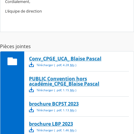
Cordialement,
L'équipe de direction
Pièces jointes
Conv_CPGE_UCA_ Blaise Pascal
Télécharger
( .
pdf
,
4.28
Mo
)
PUBLIC Convention hors
académie_CPGE_Blaise Pascal
Télécharger
( .
pdf
,
1.15
Mo
)
brochure BCPST 2023
Télécharger
( .
pdf
,
1.13
Mo
)
brochure LBP 2023
Télécharger
( .
pdf
,
1.46
Mo
)