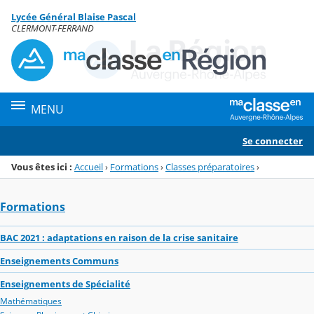
Panneau de gestion des cookies
Lycée Général Blaise Pascal
Menu de la rubrique
Contenu
CLERMONT-FERRAND
MENU
Se connecter
Vous êtes ici :
Accueil
›
Formations
›
Classes préparatoires
›
Formations
BAC 2021 : adaptations en raison de la crise sanitaire
Enseignements Communs
Enseignements de Spécialité
Mathématiques