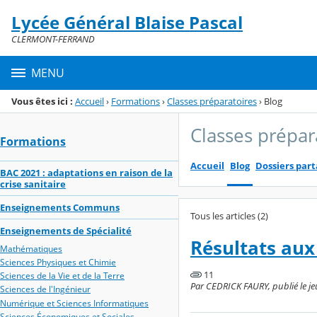
Panneau de gestion des cookies
Lycée Général Blaise Pascal
Menu de la rubrique
Contenu
CLERMONT-FERRAND
MENU
Vous êtes ici :
Accueil
›
Formations
›
Classes préparatoires
›
Blog
Classes prépar
Formations
Accueil
Blog
Dossiers par
BAC 2021 : adaptations en raison de la
crise sanitaire
Enseignements Communs
Tous les articles (2)
Enseignements de Spécialité
Résultats au
Mathématiques
Sciences Physiques et Chimie
11
Sciences de la Vie et de la Terre
Par CEDRICK FAURY, publié le je
Sciences de l'Ingénieur
Numérique et Sciences Informatiques
Sciences Économiques et Sociales