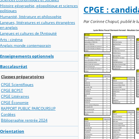
Histoire géographie, géopolitique et sciences
CPGE : candid
politiques
Humanité, littérature et philosophie
Par Corinne Chaput, publié le lu
Langues, littératures et cultures étrangères
en anglais
Langues et cultures de l’Antiquité
Arts : cinéma
Anglais monde contemporain
Enseignements optionnels
Baccalauréat
Classes préparatoires
CPGE Scientifiques
CPGE BCPST
CPGE Littéraires
CPGE Économie
RAPPORT PUBLIC PARCOURSUP
Cordées
Bibliographie rentrée 2024
Orientation