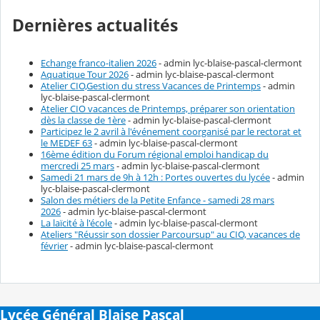
Dernières actualités
Echange franco-italien 2026
- admin lyc-blaise-pascal-clermont
Aquatique Tour 2026
- admin lyc-blaise-pascal-clermont
Atelier CIO,Gestion du stress Vacances de Printemps
- admin
lyc-blaise-pascal-clermont
Atelier CIO vacances de Printemps, préparer son orientation
dès la classe de 1ère
- admin lyc-blaise-pascal-clermont
Participez le 2 avril à l'événement coorganisé par le rectorat et
le MEDEF 63
- admin lyc-blaise-pascal-clermont
16ème édition du Forum régional emploi handicap du
mercredi 25 mars
- admin lyc-blaise-pascal-clermont
Samedi 21 mars de 9h à 12h : Portes ouvertes du lycée
- admin
lyc-blaise-pascal-clermont
Salon des métiers de la Petite Enfance - samedi 28 mars
2026
- admin lyc-blaise-pascal-clermont
La laïcité à l'école
- admin lyc-blaise-pascal-clermont
Ateliers "Réussir son dossier Parcoursup" au CIO, vacances de
février
- admin lyc-blaise-pascal-clermont
Lycée Général Blaise Pascal