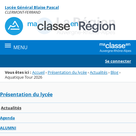
Panneau de gestion des cookies
Lycée Général Blaise Pascal
Menu de la rubrique
Contenu
CLERMONT-FERRAND
MENU
Se connecter
Vous êtes ici :
Accueil
›
Présentation du lycée
›
Actualités
›
Blog
›
Aquatique Tour 2026
Présentation du lycée
Actualités
Agenda
ALUMNI