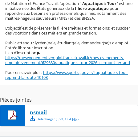
de Natation et France Travail, l’opération "
Aquatique's Tour
" est une
initiative née des États généraux de la
filière aquatique
pour
répondre aux besoins en professionnels qualifiés, notamment des
maîtres-nageurs sauveteurs (MNS) et des BNSSA.
L'objectif est de présenter la filière (métiers et formations) et susciter
des vocations dans ces métiers en grande tension.
Public attendu : lycéen(ne)s, étudiant(e)s, demandeur(se)s d'emploi...
Entrée libre sur inscription
Lien d’inscription ▶
https://mesevenementsemploi.francetravail.fr/mes-evenements-
emploi/evenement/629680/aquatique-s-tour-2026-clermont-ferrand
Pour en savoir plus :
https://www.sports.gouv.fr/l-aquatique-s-tour-
reprend-la-route-10108
Pièces jointes
nsmail
Télécharger
( .
pdf
,
1.04
Mo
)