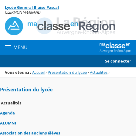
Panneau de gestion des cookies
Lycée Général Blaise Pascal
Menu de la rubrique
Contenu
CLERMONT-FERRAND
MENU
Se connecter
Vous êtes ici :
Accueil
›
Présentation du lycée
›
Actualités
›
Présentation du lycée
Actualités
Agenda
ALUMNI
Association des anciens élèves