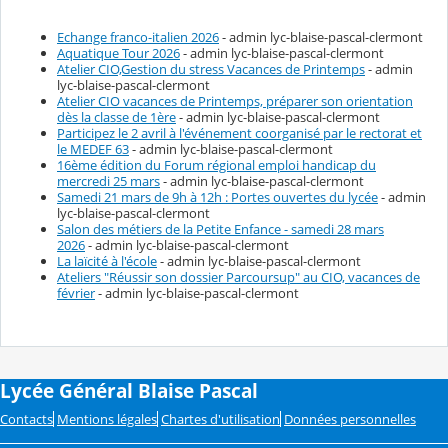
Echange franco-italien 2026
- admin lyc-blaise-pascal-clermont
Aquatique Tour 2026
- admin lyc-blaise-pascal-clermont
Atelier CIO,Gestion du stress Vacances de Printemps
- admin
lyc-blaise-pascal-clermont
Atelier CIO vacances de Printemps, préparer son orientation
dès la classe de 1ère
- admin lyc-blaise-pascal-clermont
Participez le 2 avril à l'événement coorganisé par le rectorat et
le MEDEF 63
- admin lyc-blaise-pascal-clermont
16ème édition du Forum régional emploi handicap du
mercredi 25 mars
- admin lyc-blaise-pascal-clermont
Samedi 21 mars de 9h à 12h : Portes ouvertes du lycée
- admin
lyc-blaise-pascal-clermont
Salon des métiers de la Petite Enfance - samedi 28 mars
2026
- admin lyc-blaise-pascal-clermont
La laïcité à l'école
- admin lyc-blaise-pascal-clermont
Ateliers "Réussir son dossier Parcoursup" au CIO, vacances de
février
- admin lyc-blaise-pascal-clermont
Lycée Général Blaise Pascal
Contacts
Mentions légales
Chartes d'utilisation
Données personnelles