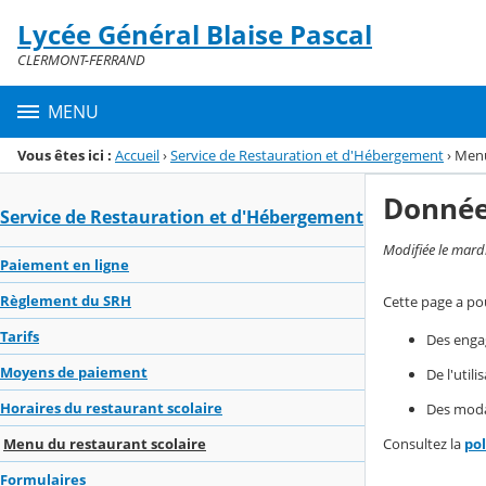
Panneau de gestion des cookies
Lycée Général Blaise Pascal
Menu de la rubrique
Contenu
CLERMONT-FERRAND
MENU
Vous êtes ici :
Accueil
›
Service de Restauration et d'Hébergement
›
Menu
Donnée
Service de Restauration et d'Hébergement
Modifiée le mard
Paiement en ligne
Règlement du SRH
Cette page a pou
Tarifs
Des enga
Moyens de paiement
De l'util
Horaires du restaurant scolaire
Des modal
Consultez la
po
Menu du restaurant scolaire
Formulaires