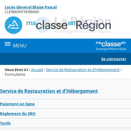
Panneau de gestion des cookies
Lycée Général Blaise Pascal
Menu de la rubrique
Contenu
CLERMONT-FERRAND
MENU
Se connecter
Vous êtes ici :
Accueil
›
Service de Restauration et d'Hébergement
›
Formulaires
Service de Restauration et d'Hébergement
Paiement en ligne
Règlement du SRH
Tarifs