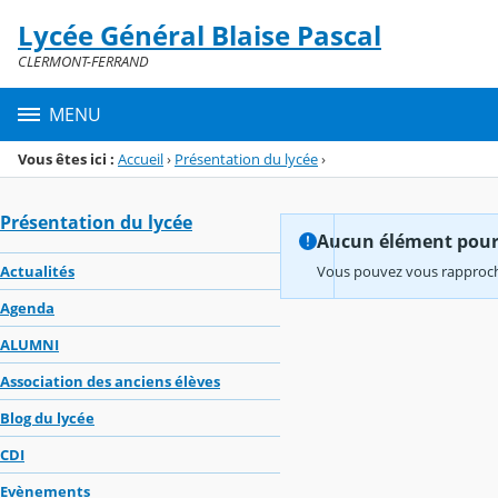
Panneau de gestion des cookies
Lycée Général Blaise Pascal
Menu de la rubrique
Contenu
CLERMONT-FERRAND
MENU
Vous êtes ici :
Accueil
›
Présentation du lycée
›
Présentation du lycée
Aucun élément pour l
Actualités
Vous pouvez vous rapproche
Agenda
ALUMNI
Association des anciens élèves
Blog du lycée
CDI
Evènements