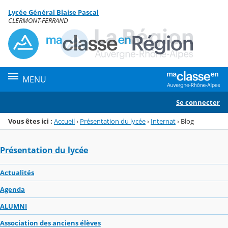
Panneau de gestion des cookies
Lycée Général Blaise Pascal
Menu de la rubrique
Contenu
CLERMONT-FERRAND
MENU
Se connecter
Vous êtes ici :
Accueil
›
Présentation du lycée
›
Internat
›
Blog
Présentation du lycée
Actualités
Agenda
ALUMNI
Association des anciens élèves