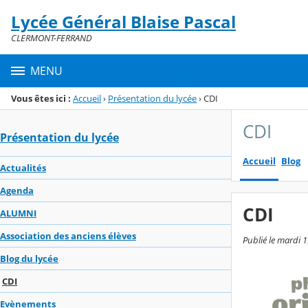
Panneau de gestion des cookies
Lycée Général Blaise Pascal
Menu de la rubrique
Contenu
CLERMONT-FERRAND
MENU
Vous êtes ici :
Accueil
›
Présentation du lycée
›
CDI
CDI
Présentation du lycée
Accueil
Blog
Actualités
Agenda
CDI
ALUMNI
Association des anciens élèves
Publié le mardi 
Blog du lycée
CDI
Evènements