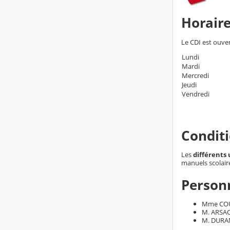
Horaire
Le CDI est ouve
Lundi
Mardi
Mercredi
Jeudi
Vendredi
Conditi
Les
différents
manuels scolair
Person
Mme COUR
M. ARSAC
M. DURAN