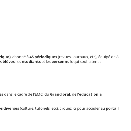
rique)
, abonné à
45 périodiques
(revues, journaux, etc), équipé de 8
es
élèves
, les
étudiants
et les
personnels
qui souhaitent :
es dans le cadre de l'EMC, du
Grand oral
, de l'
éducation à
os diverses
(culture, tutoriels, etc), cliquez ici pour accéder au
portail