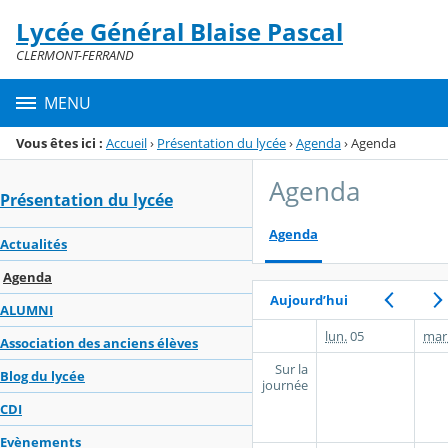
Panneau de gestion des cookies
Lycée Général Blaise Pascal
Menu de la rubrique
Contenu
CLERMONT-FERRAND
MENU
Vous êtes ici :
Accueil
›
Présentation du lycée
›
Agenda
›
Agenda
Agenda
Présentation du lycée
Agenda
Actualités
Agenda
Aujourd’hui
ALUMNI
lun.
05
mar
Association des anciens élèves
Sur la
Blog du lycée
journée
CDI
Evènements