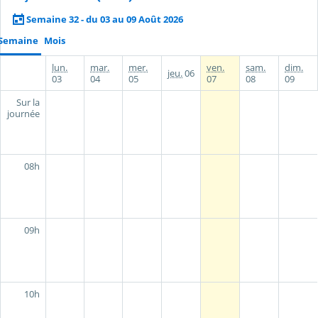
Semaine 32 - du 03 au 09 Août 2026
Semaine
Mois
lun.
mar.
mer.
ven.
sam.
dim.
jeu.
06
03
04
05
07
08
09
Sur la
journée
08h
09h
10h