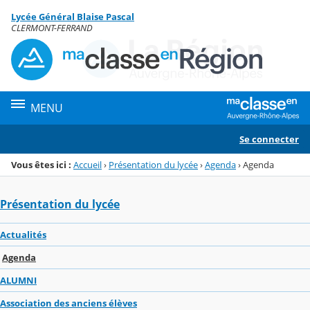
Panneau de gestion des cookies
Lycée Général Blaise Pascal
Menu de la rubrique
Contenu
CLERMONT-FERRAND
MENU
Se connecter
Vous êtes ici :
Accueil
›
Présentation du lycée
›
Agenda
›
Agenda
Présentation du lycée
Actualités
Agenda
ALUMNI
Association des anciens élèves