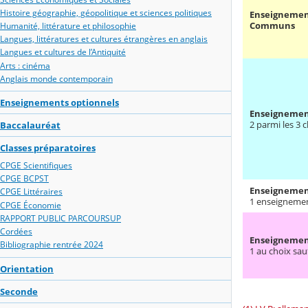
Histoire géographie, géopolitique et sciences politiques
Enseignemen
Communs
Humanité, littérature et philosophie
Langues, littératures et cultures étrangères en anglais
Langues et cultures de l’Antiquité
Arts : cinéma
Anglais monde contemporain
Enseignements optionnels
Enseignement
2 parmi les 3 
Baccalauréat
Classes préparatoires
CPGE Scientifiques
CPGE BCPST
Enseignement
CPGE Littéraires
1 enseigneme
CPGE Économie
RAPPORT PUBLIC PARCOURSUP
Cordées
Enseignement
Bibliographie rentrée 2024
1 au choix sauf
Orientation
Seconde