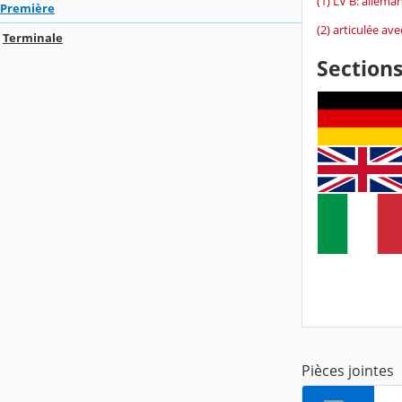
(1) LV B: alleman
Première
(2) articulée ave
Terminale
Section
Pièces jointes