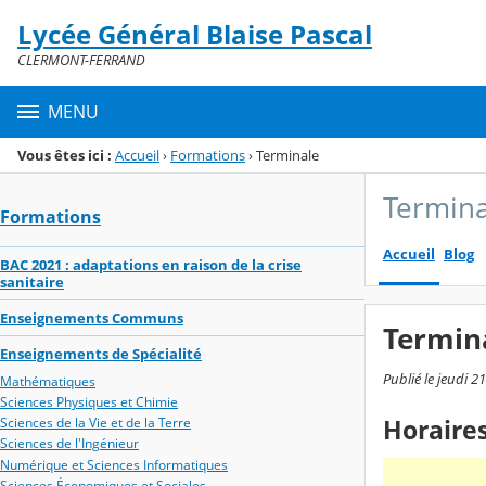
Panneau de gestion des cookies
Lycée Général Blaise Pascal
Menu de la rubrique
Contenu
CLERMONT-FERRAND
MENU
Vous êtes ici :
Accueil
›
Formations
›
Terminale
Termina
Formations
Accueil
Blog
BAC 2021 : adaptations en raison de la crise
sanitaire
Enseignements Communs
Termin
Enseignements de Spécialité
Publié le jeudi 
Mathématiques
Sciences Physiques et Chimie
Sciences de la Vie et de la Terre
Horaire
Sciences de l'Ingénieur
Numérique et Sciences Informatiques
Sciences Économiques et Sociales