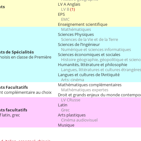
LV A Anglais
ts
LV B
(1)
EPS
EMC
Enseignement scientifique
Mathématiques
Sciences Physiques
Sciences de la Vie et de la Terre
Sciences de l’Ingénieur
Numérique et sciences informatiques
s de Spécialités
Sciences économiques et sociales
choisis en classe de Première
Histoire géographie, géopolitique et scienc
Humanités, littérature et philosophie
Langues, littératures et cultures étrangères
Langues et cultures de l’Antiquité
Arts: cinéma
Mathématiques complémentaires
s Facultatifs
Mathématiques expertes
nt complémentaire au choix
Droit et grands enjeux du monde contempo
LV CRusse
Latin
s facultatifs
Grec
 latin, grec
Arts plastiques
Cinéma audiovisuel
Musique