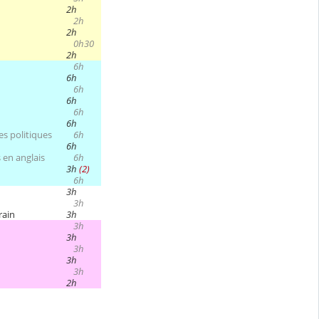
2h
2h
2h
0h30
2h
6h
6h
6h
6h
6h
6h
es politiques
6h
6h
 en anglais
6h
3h
(2)
6h
3h
3h
rain
3h
3h
3h
3h
3h
3h
2h