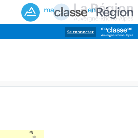
Se connecter
4h
3h