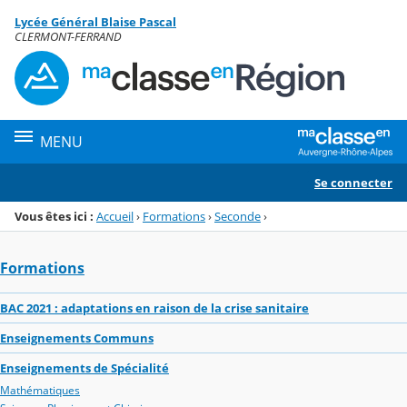
Panneau de gestion des cookies
Lycée Général Blaise Pascal
Menu de la rubrique
Contenu
CLERMONT-FERRAND
MENU
Se connecter
Vous êtes ici :
Accueil
›
Formations
›
Seconde
›
Formations
BAC 2021 : adaptations en raison de la crise sanitaire
Enseignements Communs
Enseignements de Spécialité
Mathématiques