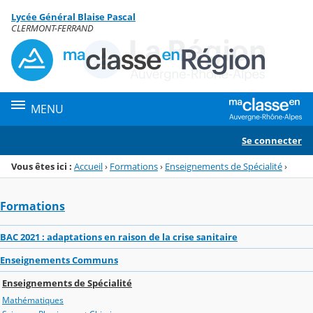
Panneau de gestion des cookies
Lycée Général Blaise Pascal
Menu de la rubrique
Contenu
CLERMONT-FERRAND
MENU
Se connecter
Vous êtes ici :
Accueil
›
Formations
›
Enseignements de Spécialité
›
Formations
BAC 2021 : adaptations en raison de la crise sanitaire
Enseignements Communs
Enseignements de Spécialité
Mathématiques