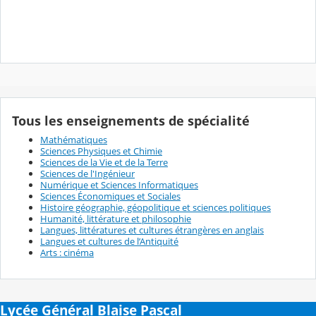
Tous les enseignements de spécialité
Mathématiques
Sciences Physiques et Chimie
Sciences de la Vie et de la Terre
Sciences de l'Ingénieur
Numérique et Sciences Informatiques
Sciences Économiques et Sociales
Histoire géographie, géopolitique et sciences politiques
Humanité, littérature et philosophie
Langues, littératures et cultures étrangères en anglais
Langues et cultures de l’Antiquité
Arts : cinéma
Lycée Général Blaise Pascal