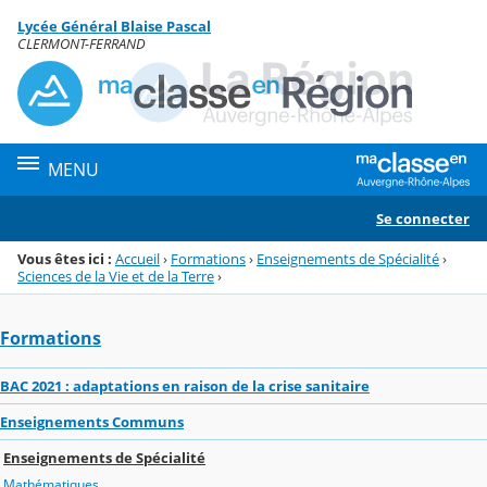
Panneau de gestion des cookies
Lycée Général Blaise Pascal
Menu de la rubrique
Contenu
CLERMONT-FERRAND
MENU
Se connecter
Vous êtes ici :
Accueil
›
Formations
›
Enseignements de Spécialité
›
Sciences de la Vie et de la Terre
›
Formations
BAC 2021 : adaptations en raison de la crise sanitaire
Enseignements Communs
Enseignements de Spécialité
Mathématiques