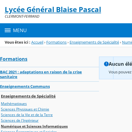
Panneau de gestion des cookies
Lycée Général Blaise Pascal
Menu de la rubrique
Contenu
CLERMONT-FERRAND
MENU
Vous êtes ici :
Accueil
›
Formations
›
Enseignements de Spécialité
›
Numér
Formations
Aucun élém
BAC 2021 : adaptations en raison de la crise
Vous pouvez 
sanitaire
Enseignements Communs
Enseignements de Spécialité
Mathématiques
Sciences Physiques et Chimie
Sciences de la Vie et de la Terre
Sciences de l'Ingénieur
Numérique et Sciences Informatiques
Sciences Économiques et Sociales