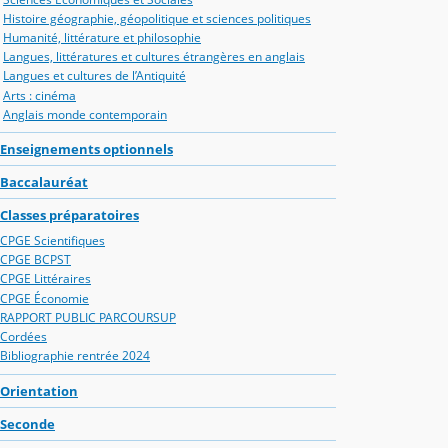
Histoire géographie, géopolitique et sciences politiques
Humanité, littérature et philosophie
Langues, littératures et cultures étrangères en anglais
Langues et cultures de l’Antiquité
Arts : cinéma
Anglais monde contemporain
Enseignements optionnels
Baccalauréat
Classes préparatoires
CPGE Scientifiques
CPGE BCPST
CPGE Littéraires
CPGE Économie
RAPPORT PUBLIC PARCOURSUP
Cordées
Bibliographie rentrée 2024
Orientation
Seconde