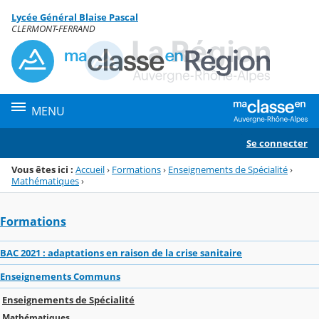
Panneau de gestion des cookies
Lycée Général Blaise Pascal
Menu de la rubrique
Contenu
CLERMONT-FERRAND
MENU
Se connecter
Vous êtes ici :
Accueil
›
Formations
›
Enseignements de Spécialité
›
Mathématiques
›
Formations
BAC 2021 : adaptations en raison de la crise sanitaire
Enseignements Communs
Enseignements de Spécialité
Mathématiques