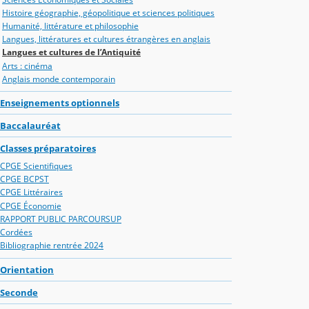
Histoire géographie, géopolitique et sciences politiques
Humanité, littérature et philosophie
Langues, littératures et cultures étrangères en anglais
Langues et cultures de l’Antiquité
Arts : cinéma
Anglais monde contemporain
Enseignements optionnels
Baccalauréat
Classes préparatoires
CPGE Scientifiques
CPGE BCPST
CPGE Littéraires
CPGE Économie
RAPPORT PUBLIC PARCOURSUP
Cordées
Bibliographie rentrée 2024
Orientation
Seconde