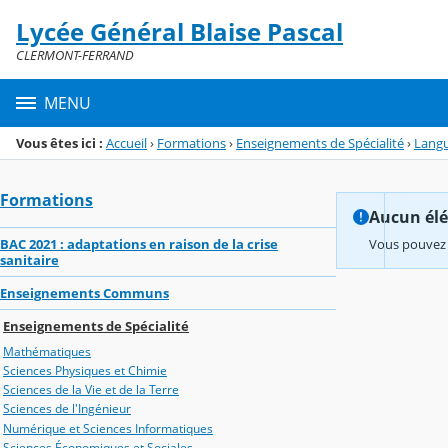
Panneau de gestion des cookies
Lycée Général Blaise Pascal
Menu de la rubrique
Contenu
CLERMONT-FERRAND
MENU
Vous êtes ici :
Accueil
›
Formations
›
Enseignements de Spécialité
›
Langu
Formations
Aucun élém
BAC 2021 : adaptations en raison de la crise
Vous pouvez 
sanitaire
Enseignements Communs
Enseignements de Spécialité
Mathématiques
Sciences Physiques et Chimie
Sciences de la Vie et de la Terre
Sciences de l'Ingénieur
Numérique et Sciences Informatiques
Sciences Économiques et Sociales