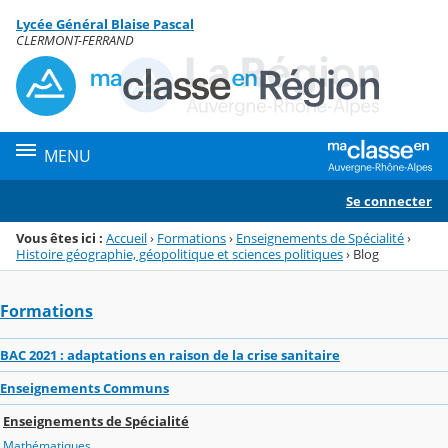
Panneau de gestion des cookies
Lycée Général Blaise Pascal
Menu de la rubrique
Contenu
CLERMONT-FERRAND
MENU
Se connecter
Vous êtes ici :
Accueil
›
Formations
›
Enseignements de Spécialité
›
Histoire géographie, géopolitique et sciences politiques
›
Blog
Formations
BAC 2021 : adaptations en raison de la crise sanitaire
Enseignements Communs
Enseignements de Spécialité
Mathématiques