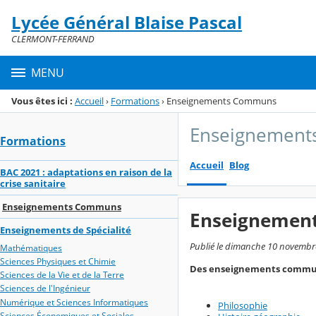
Panneau de gestion des cookies
Lycée Général Blaise Pascal
Menu de la rubrique
Contenu
CLERMONT-FERRAND
MENU
Vous êtes ici :
Accueil
›
Formations
›
Enseignements Communs
Enseignemen
Formations
Accueil
Blog
BAC 2021 : adaptations en raison de la
crise sanitaire
Enseignements Communs
Enseignemen
Enseignements de Spécialité
Publié le dimanche 10 novembre
Mathématiques
Sciences Physiques et Chimie
Des enseignements communs 
Sciences de la Vie et de la Terre
Sciences de l'Ingénieur
Numérique et Sciences Informatiques
Philosophie
Sciences Économiques et Sociales