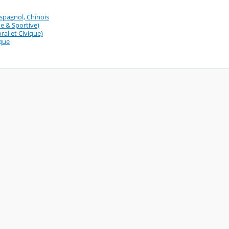
Espagnol, Chinois
e & Sportive)
al et Civique)
ique