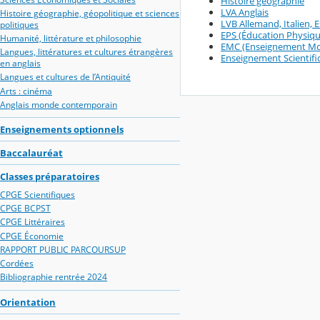
Histoire géographie
LVA Anglais
Histoire géographie, géopolitique et sciences
LVB Allemand, Italien, 
politiques
EPS (Éducation Physiqu
Humanité, littérature et philosophie
EMC (Enseignement Mor
Langues, littératures et cultures étrangères
Enseignement Scientif
en anglais
Langues et cultures de l’Antiquité
Arts : cinéma
Anglais monde contemporain
Enseignements optionnels
Baccalauréat
Classes préparatoires
CPGE Scientifiques
CPGE BCPST
CPGE Littéraires
CPGE Économie
RAPPORT PUBLIC PARCOURSUP
Cordées
Bibliographie rentrée 2024
Orientation