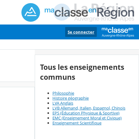
Se connecter
Tous les enseignements
communs
Philosophie
Histoire géographie
LVA Anglais
LVB Allemand, Italien, Espagnol, Chinois
EPS (Éducation Physique & Sportive)
EMC (Enseignement Moral et Civique)
Enseignement Scientifique