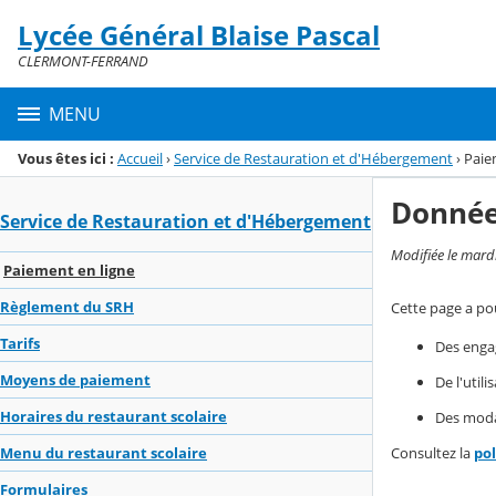
Panneau de gestion des cookies
Lycée Général Blaise Pascal
Menu de la rubrique
Contenu
CLERMONT-FERRAND
MENU
Vous êtes ici :
Accueil
›
Service de Restauration et d'Hébergement
›
Paie
Donnée
Service de Restauration et d'Hébergement
Modifiée le mard
Paiement en ligne
Règlement du SRH
Cette page a pou
Tarifs
Des enga
Moyens de paiement
De l'util
Horaires du restaurant scolaire
Des modal
Consultez la
po
Menu du restaurant scolaire
Formulaires