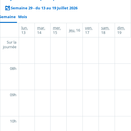
Semaine 29 - du 13 au 19 Juillet 2026
Semaine
Mois
lun.
mar.
mer.
ven.
sam.
dim.
jeu.
16
13
14
15
17
18
19
Sur la
journée
08h
09h
10h