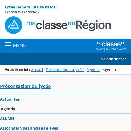
Panneau de gestion des cookies
Lycée Général Blaise Pascal
Menu de la rubrique
Contenu
CLERMONT-FERRAND
MENU
Se connecter
Vous êtes ici :
Accueil
›
Présentation du lycée
›
Agenda
›
Agenda
Présentation du lycée
Actualités
Agenda
ALUMNI
Association des anciens élèves